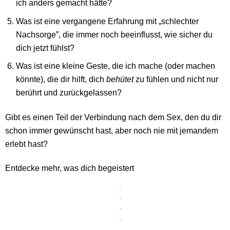
ich anders gemacht hätte?
Was ist eine vergangene Erfahrung mit „schlechter
Nachsorge”, die immer noch beeinflusst, wie sicher du
dich jetzt fühlst?
Was ist eine kleine Geste, die ich mache (oder machen
könnte), die dir hilft, dich
behütet
zu fühlen und nicht nur
berührt und zurückgelassen?
Gibt es einen Teil der Verbindung nach dem Sex, den du dir
schon immer gewünscht hast, aber noch nie mit jemandem
Tantra
Paar
erlebt hast?
-
-
Karten
Sex
Statue
Entdecke mehr, was dich begeistert
der
in
-
Liebe
der
SHAKTI
Schwangerschaft
2-
Glasdildo
FARBIG
-
Herzbube