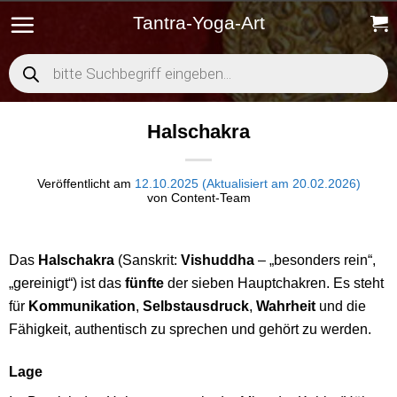
Zum
Tantra-Yoga-Art
Inhalt
springen
Products
search
Halschakra
Veröffentlicht am
12.10.2025 (Aktualisiert am 20.02.2026)
von
Content-Team
Das
Halschakra
(Sanskrit:
Vishuddha
– „besonders rein“,
„gereinigt“) ist das
fünfte
der sieben Hauptchakren. Es steht
für
Kommunikation
,
Selbstausdruck
,
Wahrheit
und die
Fähigkeit, authentisch zu sprechen und gehört zu werden.
Lage