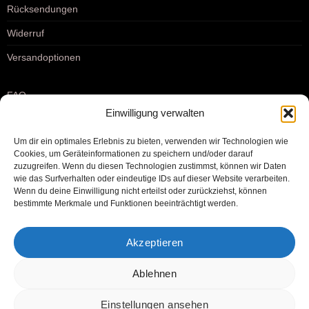
Rücksendungen
Widerruf
Versandoptionen
FAQ
Einwilligung verwalten
Kontakt
Um dir ein optimales Erlebnis zu bieten, verwenden wir Technologien wie
Über uns
Cookies, um Geräteinformationen zu speichern und/oder darauf
zuzugreifen. Wenn du diesen Technologien zustimmst, können wir Daten
Blog
wie das Surfverhalten oder eindeutige IDs auf dieser Website verarbeiten.
Partner Login
Wenn du deine Einwilligung nicht erteilst oder zurückziehst, können
bestimmte Merkmale und Funktionen beeinträchtigt werden.
Partnerprogramm
Akzeptieren
Ablehnen
Einstellungen ansehen